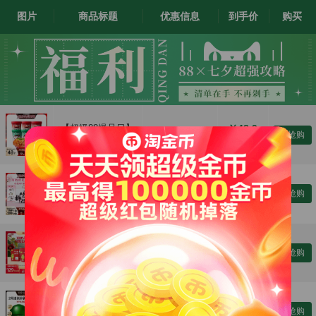
图片
商品标题
优惠信息
到手价
购买
￥48.9
【超级88爆品日】
官方立减8.7
去抢购
食族人火辣爆肚粉
￥57.6
豌豆酸辣粉桶装方
便速食宵夜
￥151.05
【超级88爆品日】
赠100g*2盒+立
去抢购
东阿阿胶桃花姬红
减72+领168元
￥300
枣枸杞阿胶糕160g
券
送礼长辈父母
￥175.9
【88预售直播间专
立减25+领46元
去抢购
享】英氏忆小口鲜
券
￥200.9
果山楂棒儿童健康
营养零食
￥208
【蜜蜂惊喜社】马
赠25g+15ml+眼
去抢购