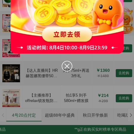
应龙眼霜淡化眼袋
膜2片
￥248
黑眼圈细纹紧致抗
皱保湿八宝
￥263.9
【达人直播间】汤
赠60粒+立减
去抢购
臣倍健健力多氨糖
36+领64元券
￥299.9
软骨素钙片200粒补
软骨护关节
￥135.8
【超级88】五谷磨
赠108g*2+63g*4
去抢购
房无糖芝麻丸健康
￥159.8
孕妇零食丸子手工
五黑丸
￥1360
【达人直播间】HR
到手75ml+再送
去抢购
赫莲娜黑绷带50%
3件礼
￥1480
玻色因溶液面霜抗
皱紧致护肤品
￥214
【主播推荐】
拍1享5 到手
去抢购
offrelax锁发瓶防脱
580ml+赠发膜
￥299
洗发水强韧蓬松丰
盈固发
4号20点付定
超级88年中盛典
秋日开学焕新
吃喝玩乐
￥135.8
五谷磨房核桃芝麻
赠64g*6袋+下拉
去抢购
黑豆粉阿胶五红粉
领36元券
￥159.8
品
**g正在购买实时榜单专区商品
无糖黑芝麻糊营养